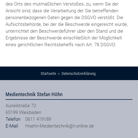
des Orts des mutmaßlichen Verstoßes, zu, wenn Sie der
Ansicht sind, dass die Verarbeitung der Sie betreffenden
personenbezogenen Daten gegen die DSGVO verstößt. Die
Aufsichtsbehörde, bei der die Beschwerde eingereicht wurde,
unterrichtet den Beschwerdeführer über den Stand und die
Ergebnisse der Beschwerde einschließlich der Möglichkeit
eines gerichtlichen Rechtsbehelfs nach Art. 78 DSGVO.
Startseite
Datenschutzerklärung
Medientechnik Stefan Höhn
Aunelstraße 72
65199
Wiesbaden
Telefon
0611 419189
E-Mail
Hoehn-Medientechnik@t-online.de