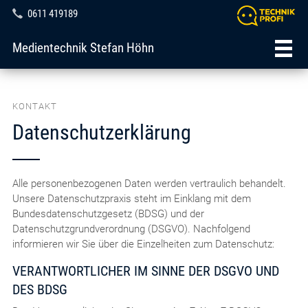
0611 419189
Medientechnik Stefan Höhn
KONTAKT
Datenschutzerklärung
Alle personenbezogenen Daten werden vertraulich behandelt.
Unsere Datenschutzpraxis steht im Einklang mit dem
Bundesdatenschutzgesetz (BDSG) und der
Datenschutzgrundverordnung (DSGVO). Nachfolgend
informieren wir Sie über die Einzelheiten zum Datenschutz:
VERANTWORTLICHER IM SINNE DER DSGVO UND
DES BDSG